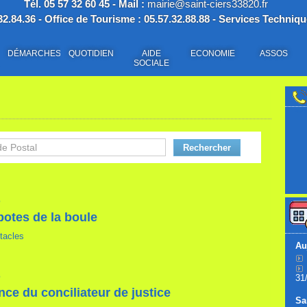
Tél. 05 57 32 60 45 - Mail :
mairie@saint-ciers33820.fr
2.84.36 - Office de Tourisme : 05.57.32.88.88 - Services Techniqu
DÉMARCHES
QUOTIDIEN
AIDE
ECONOMIE
ASSOS
SOCIALE
Numéro
6
potes de la boule
tacles
Au
6
31
ce du conciliateur de justice
Sa