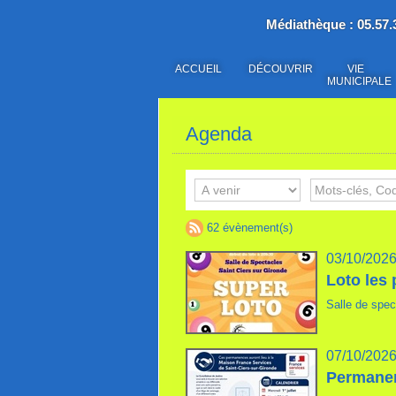
Médiathèque : 05.57.3
ACCUEIL
DÉCOUVRIR
VIE
MUNICIPALE
Agenda
62 évènement(s)
03/10/202
Loto les 
Salle de spec
07/10/202
Permanen