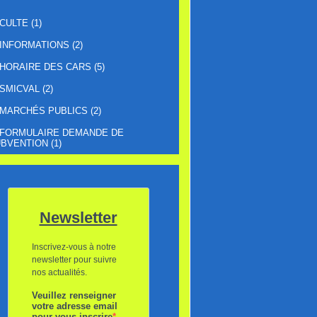
CULTE
(1)
INFORMATIONS
(2)
HORAIRE DES CARS
(5)
SMICVAL
(2)
MARCHÉS PUBLICS
(2)
FORMULAIRE DEMANDE DE
BVENTION
(1)
Newsletter
Inscrivez-vous à notre
newsletter pour suivre
nos actualités.
Veuillez renseigner
votre adresse email
pour vous inscrire