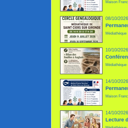
Maison Franc
08/10/202
Permanen
Médiathèque 
10/10/202
Conféren
Médiathèque 
14/10/202
Permanen
Maison Franc
14/10/202
Lecture 
Médiathèque 