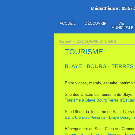
Médiathèque : 05.57.3
ACCUEIL
DÉCOUVRIR
VIE
MUNICIPALE
Accueil
>
DECOUVRIR ST-CIERS
TOURISME
BLAYE - BOURG - TERRES
Entre vignes, marais, estuaire, patrimo
Site des Offices du Tourisme de Blaye, 
Tourisme à Blaye Bourg Terres d'Estuair
Site Office du Tourisme de Saint Ciers s
Saint-Ciers-sur-Gironde - Blaye Bourg Ter
Hébergement de Saint Ciers sur Gironde
Dormir à Saint-Ciers-sur-Gironde - Blaye