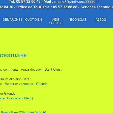
Tél. 05 57 32 60 45 - Mail :
mairie@saint-ciers33820.fr
2.84.36 - Office de Tourisme : 05.57.32.88.88 - Services Techniqu
DÉMARCHES
QUOTIDIEN
AIDE
ECONOMIE
ASSOS
SOCIALE
 D'ESTUAIRE
ine communal, venez découvrir Saint Ciers.
Bourg et Saint Ciers :
e - Séjour et vacances - Gironde
ur Gironde :
re D'Estuaire (bbte.fr)
 :
 Bourg Terre D'Estuaire (bbte.fr)