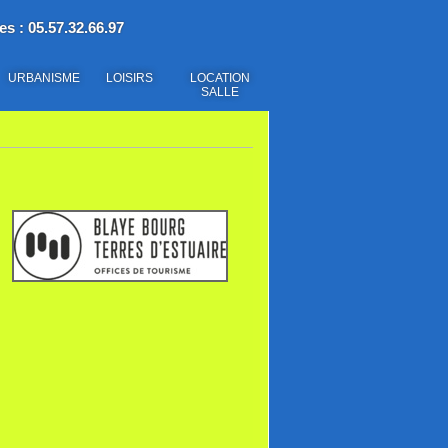
es : 05.57.32.66.97
URBANISME
LOISIRS
LOCATION
SALLE