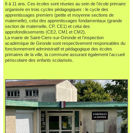
6 à 11 ans. Ces écoles sont réunies au sein de l'école primaire
organisée en trois cycles pédagogiques : le cycle des
apprentissages premiers (petite et moyenne sections de
maternelle), celui des apprentissages fondamentaux (grande
section de maternelle, CP, CE1) et celui des
approfondissements (CE2, CM1 et CM2).
La mairie de Saint-Ciers-sur-Gironde et l'inspection
académique de Gironde sont respectivement responsables du
fonctionnement administratif et pédagogique des écoles
primaires de la ville, la commune assurant également l'accueil
périscolaire des enfants scolarisés.