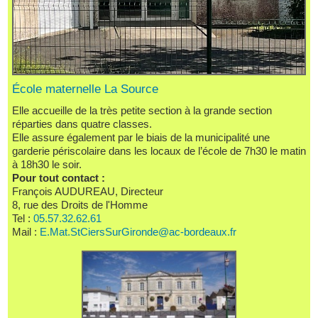
École maternelle La Source
Elle accueille de la très petite section à la grande section
réparties dans quatre classes.
Elle assure également par le biais de la municipalité une
garderie périscolaire dans les locaux de l’école de 7h30 le matin
à 18h30 le soir.
Pour tout contact :
François AUDUREAU, Directeur
8, rue des Droits de l'Homme
Tel :
05.57.32.62.61
Mail :
E.Mat.StCiersSurGironde@ac-bordeaux.fr