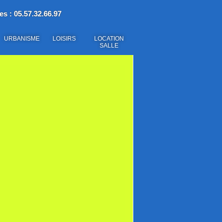
es : 05.57.32.66.97
URBANISME
LOISIRS
LOCATION
SALLE