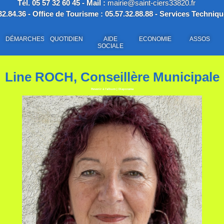
Tél. 05 57 32 60 45 - Mail :
mairie@saint-ciers33820.fr
2.84.36 - Office de Tourisme : 05.57.32.88.88 - Services Techniqu
DÉMARCHES
QUOTIDIEN
AIDE
ECONOMIE
ASSOS
SOCIALE
Line ROCH, Conseillère Municipale
Revenir à l'album
|
Diaporama