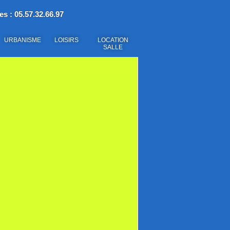
es : 05.57.32.66.97
URBANISME
LOISIRS
LOCATION
SALLE