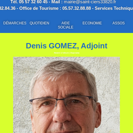
Tél. 05 57 32 60 45 - Mail :
mairie@saint-ciers33820.fr
2.84.36 - Office de Tourisme : 05.57.32.88.88 - Services Techniqu
DÉMARCHES
QUOTIDIEN
AIDE
ECONOMIE
ASSOS
SOCIALE
Denis GOMEZ, Adjoint
Revenir à l'album
|
Diaporama